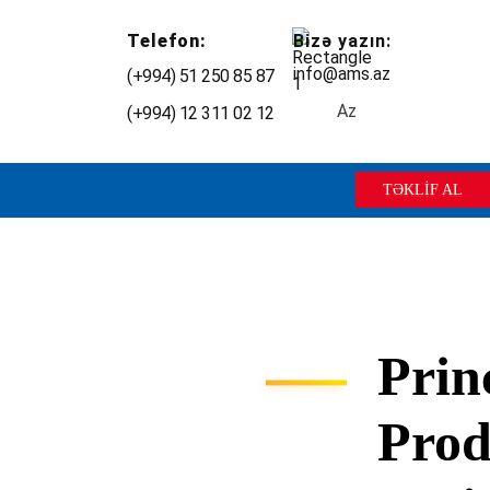
Telefon:
Bizə yazın:
info@ams.az
(+994) 51 250 85 87
Az
(+994) 12 311 02 12
TƏKLİF AL
Prin
Prod