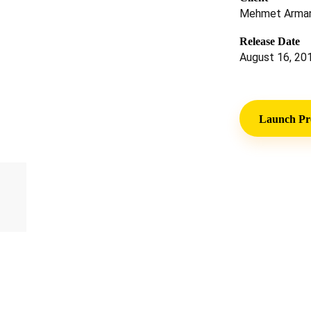
Mehmet Arma
Release Date
August 16, 20
Launch Pr