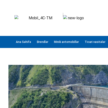
Ana Səhifə
Brendlər
Minik avtomobillər
Ticari vasitələr