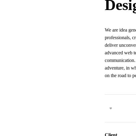
Desi
We are idea gene
professionals, c
deliver unconve
advanced web te
communication. 
adventure, in w
on the road to p
Client