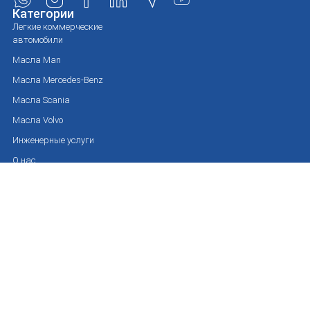
Категории
Легкие коммерческие
автомобили
Масла Man
Масла Mercedes-Benz
Масла Scania
Масла Volvo
Инженерные услуги
О нас
Контакт
Бренды
Mobil 1
Mobil Super
Mobil ATF
Mobil 1 Center
Mobil Delvac
Mobil SHC