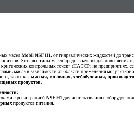
ьных масел
Mobil NSF H1
, от гидравлических жидкостей до тран
напитков. Хотя все типы масел предназначены для повышения п
и критических контрольных точек» (HACCP) на предприятиях, 
лами. масла в зависимости от области применения могут сэкон
сти, таких как
мясная, молочная, хлебобулочная, производств
ищевых продуктов.
енности:
азками с регистрацией
NSF H1
для использования в оборудовани
ерных
продуктов питания.